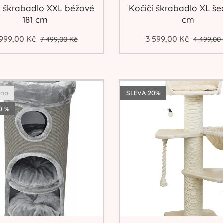
í škrabadlo XXL béžové
Kočičí škrabadlo XL še
181 cm
cm
 999,00
Kč
3 599,00
Kč
7 499,00
Kč
4 499,00
áno
SLEVA 20%
0 %