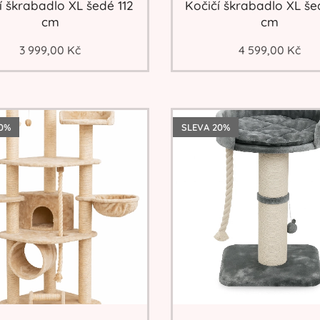
í škrabadlo XL šedé 112
Kočičí škrabadlo XL še
cm
cm
3 999,00
Kč
4 599,00
Kč
0%
SLEVA 20%