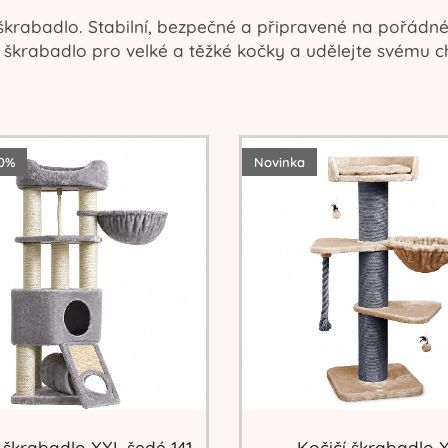
é škrabadlo. Stabilní, bezpečné a připravené na pořádn
ší škrabadlo pro velké a těžké kočky a udělejte svému 
0%
Novinka
 škrabadlo XXL šedé 141
Kočičí škrabadlo 