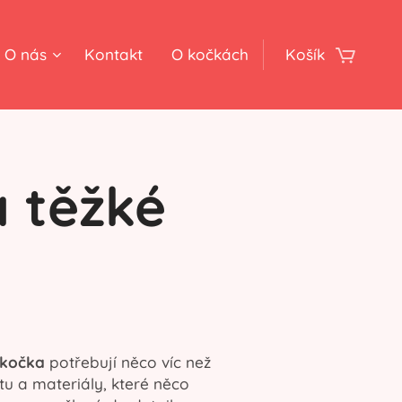
O nás
Kontakt
O kočkách
Košík
a těžké
 kočka
potřebují něco víc než
tu a materiály, které něco