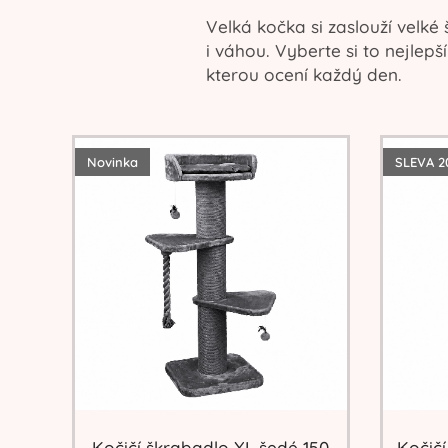
Velká kočka si zaslouží velk
i váhou. Vyberte si to nejlep
kterou ocení každý den.
Novinka
SLEVA 2
Kočičí škrabadlo XL šedé 150
Kočičí