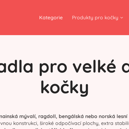
Kategorie
Produkty pro kočky
dla pro velké 
kočky
mainská mývalí, ragdoll, bengálská nebo norská lesní
nou konstrukci, široké odpočívací plochy, extra stabili