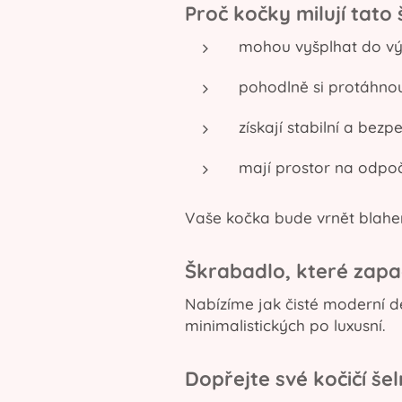
Proč kočky milují tato
mohou vyšplhat do vý
pohodlně si protáhnou
získají stabilní a bezp
mají prostor na odpoč
Vaše kočka bude vrnět blahem
Škrabadlo, které zap
Nabízíme jak čisté moderní de
minimalistických po luxusní.
Dopřejte své kočičí še