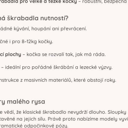
rabadla pro velké a těžké kočky
– robustní, bezpečná
ná škrabadla nutností?
ádné kývání, houpání ani převrácení.
né i pro 8–12kg kočky.
cí plochy
– kočka se rozvalí tak, jak má ráda.
– ideální pro pořádné škrábání a lezecké výzvy.
strukce z masivních materiálů, které obstojí roky.
y malého rysa
e vědí, že klasické škrabadlo nevydrží dlouho. Sloupky
tavěné na jejich sílu. Právě proto nabízíme modely vyvi
a dramatické odpočinkové pózy.