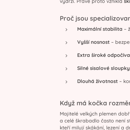
vydrží. Právě proto vznikla
šk
Proč jsou specializova
Maximální stabilita
– ž
Vyšší nosnost
– bezpeč
Extra široké odpočíva
Silné sisalové sloupky
Dlouhá životnost
– kon
Když má kočka rozměr
Majitelé velkých plemen dobř
a celé škrabadlo často není s
kteří milují skákání, lezení 