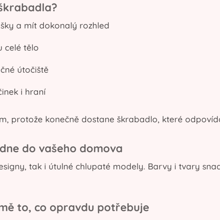
 škrabadla?
šky a mít dokonalý rozhled
 celé tělo
ečné útočiště
inek i hraní
, protože konečně dostane škrabadlo, které odpovídá je
adne do vašeho domova
signy, tak i útulné chlupaté modely. Barvy i tvary snad
lmě to, co opravdu potřebuje