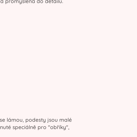
 a promyšlená do detailu.
 se lámou, podesty jsou malé
nuté speciálně pro "obříky",