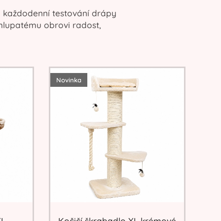
é každodenní testování drápy
chlupatému obrovi radost,
Novinka
XL
Kočičí škrabadlo XL krémové