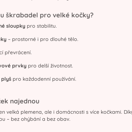
 u škrabadel pro velké kočky?
né sloupky
pro stabilitu.
aky
– prostorné i pro dlouhé tělo.
í převrácení.
vové prvky
pro delší životnost.
 plyš
pro každodenní používání.
oček najednou
en velká plemena, ale i domácnosti s více kočkami. Dí
ou – bez ohýbání a bez obav.