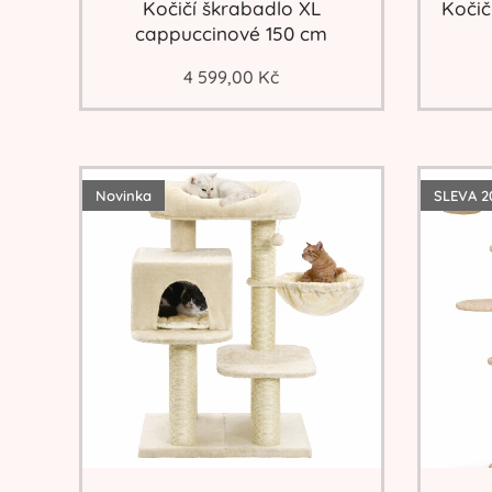
Kočičí škrabadlo XL
Kočič
cappuccinové 150 cm
4 599,00
Kč
Novinka
SLEVA 2