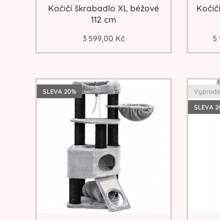
Kočičí škrabadlo XL béžové
Kočič
112 cm
3 599,00
Kč
5
SLEVA 20%
Vyprod
SLEVA 2