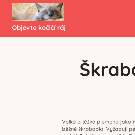
Objevte kočičí ráj
Škraba
Velká a těžká plemena jako
běžné škrabadlo. Vyžadují pev