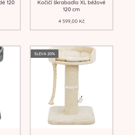
dé 120
Kočičí škrabadlo XL béžové
120 cm
4 599,00
Kč
SLEVA 20%