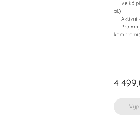
✅ Velká pl
aj.)
✅ Aktivní k
✅ Pro majit
kompromi
4 499
Vyp