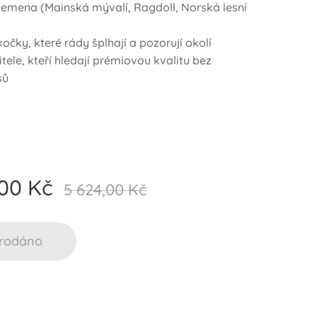
emena (Mainská mývalí, Ragdoll, Norská lesní
očky, které rády šplhají a pozorují okolí
ele, kteří hledají prémiovou kvalitu bez
sů
,00
Kč
5 624,00
Kč
rodáno