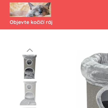
Objevte kočičí ráj