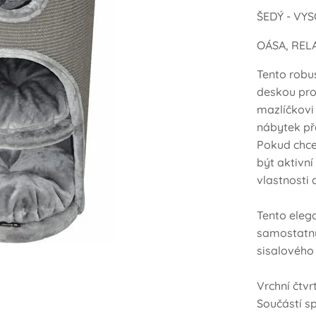
ŠEDÝ - VY
OÁSA, REL
Tento robus
deskou pro
mazlíčkovi
nábytek p
Pokud chce
být aktivní
vlastnosti 
Tento elega
samostatný
sisalového
Vrchní čtvr
Součástí s