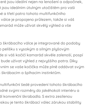
teré jsou ideální nejen na lenošení a odpočinek,
ň jsou ideálním útulným utočištěm pro vaši
é a třetí patro tohoto multifunkčního
 válce je propojeno průlezem, takže si váš
amarád může užívat skvělý výhled a vše
.
ro škrábacího válce je integrované do podoby
 pelíšku s vysokým a silným plyšovým
e si váš kočičí kamarád skvěle zalenoší, pospí
i bude užívat výhled z nejvyššího patra. Díky
vním se vaše kočička může plně oddávat svým
 škrábacím a šplhacím instinktům.
 multifunkční šedé provedení tohoto škrábacího
odné svými rozměry do jakéhokoli interiéru a
í konvenční škrabadla. S extra zesílenou
skou je tento škrábací válec zárukou stability