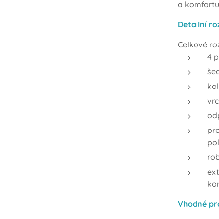
a komfortu
Detailní r
Celkové roz
4 
še
kol
vr
od
pr
pol
rob
ext
ko
Vhodné pr