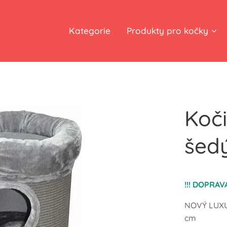
Kategorie
Produkty pro kočky
Koči
šed
!!! DOPRAV
NOVÝ LUXU
cm