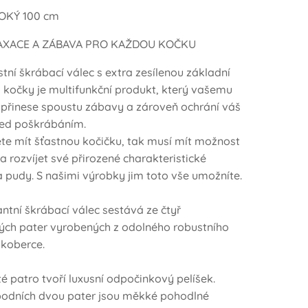
SOKÝ 100 cm
AXACE A ZÁBAVA PRO KAŽDOU KOČKU
tní škrábací válec s extra zesílenou základní
 kočky je multifunkční produkt, který vašemu
 přinese spoustu zábavy a zároveň ochrání váš
řed poškrábáním.
te mít šťastnou kočičku, tak musí mít možnost
 a rozvíjet své přirozené charakteristické
a pudy. S našimi výrobky jim toto vše umožníte.
ntní škrábací válec sestává ze čtyř
ch pater vyrobených z odolného robustního
 koberce.
té patro tvoří luxusní odpočinkový pelíšek.
podních dvou pater jsou měkké pohodlné