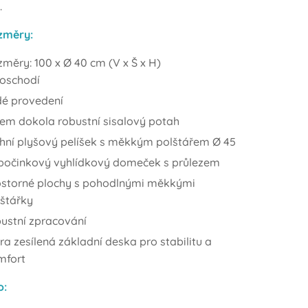
.
ozměry:
měry: 100 x Ø 40 cm (V x Š x H)
poschodí
dé provedení
em dokola robustní sisalový potah
chní plyšový pelíšek s měkkým polštářem Ø 45
počinkový vyhlídkový domeček s průlezem
ostorné plochy s pohodlnými měkkými
štářky
ustní zpracování
ra zesílená základní deska pro stabilitu a
mfort
o: