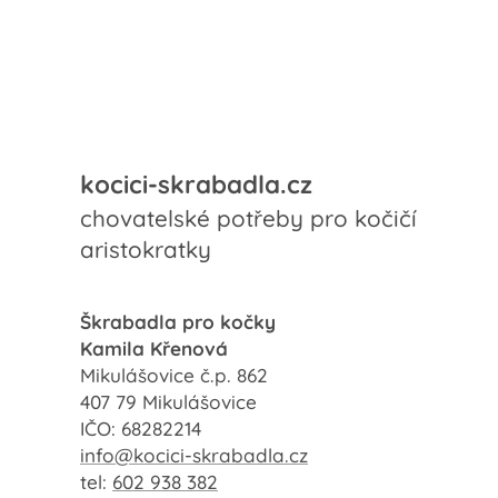
kocici-skrabadla.cz
chovatelské potřeby pro kočičí
aristokratky
Škrabadla pro kočky
Kamila Křenová
Mikulášovice č.p. 862
407 79 Mikulášovice
IČO: 68282214
info@kocici-skrabadla.cz
tel:
602 938 382