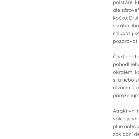
polštáře, k
ale zárove
kočku. Druh
škrábacího
chlupatý k
pozorovat
Čtvrté pat
pohodlného
okrajem, kd
si a nebo s
různým úro
přirozeným
Atraktivní
válce je vh
plně nahrad
základní de