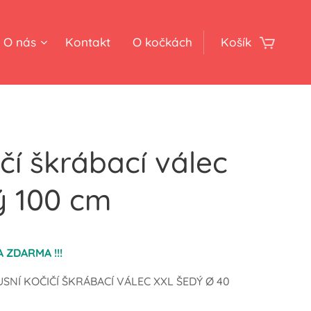
O nás
Kontakt
O kočkách
Košík
čí škrábací válec
ý 100 cm
A ZDARMA !!!
SNÍ KOČIČÍ ŠKRÁBACÍ VÁLEC XXL ŠEDÝ Ø 40