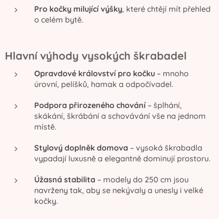
Pro kočky milující výšky
, které chtějí mít přehled
o celém bytě.
Hlavní výhody vysokých škrabadel
Opravdové království pro kočku
– mnoho
úrovní, pelíšků, hamak a odpočívadel.
Podpora přirozeného chování
– šplhání,
skákání, škrábání a schovávání vše na jednom
místě.
Stylový doplněk domova
– vysoká škrabadla
vypadají luxusně a elegantně dominují prostoru.
Úžasná stabilita
– modely do 250 cm jsou
navrženy tak, aby se nekývaly a unesly i velké
kočky.