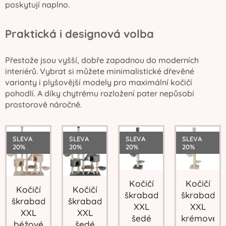
poskytují naplno.
Praktická i designová volba
Přestože jsou vyšší, dobře zapadnou do moderních
interiérů. Vybrat si můžete minimalistické dřevěné
varianty i plyšovější modely pro maximální kočičí
pohodlí. A díky chytrému rozložení pater nepůsobí
prostorově náročně.
SLEVA
SLEVA
SLEVA
SLEVA
20%
20%
20%
20%
Kočičí
Kočičí
Kočičí
Kočičí
škrabadlo
škrabadlo
škrabadlo
škrabadlo
XXL
XXL
XXL
XXL
šedé
krémové
béžové
šedé