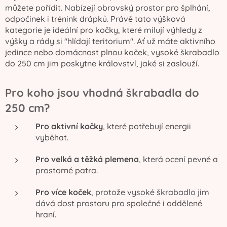
můžete pořídit. Nabízejí obrovský prostor pro šplhání,
odpočinek i trénink drápků. Právě tato výšková
kategorie je ideální pro kočky, které milují výhledy z
výšky a rády si "hlídají teritorium". Ať už máte aktivního
jedince nebo domácnost plnou koček, vysoké škrabadlo
do 250 cm jim poskytne království, jaké si zaslouží.
Pro koho jsou vhodná škrabadla do
250 cm?
Pro aktivní kočky
, které potřebují energii
vyběhat.
Pro velká a těžká plemena
, která ocení pevné a
prostorné patra.
Pro více koček
, protože vysoké škrabadlo jim
dává dost prostoru pro společné i oddělené
hraní.