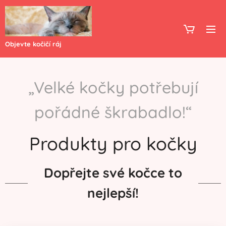
Objevte kočičí ráj
„
Velké kočky potřebují
pořádné škrabadlo!
“
Produkty pro kočky
Dopřejte své kočce to
nejlepší!