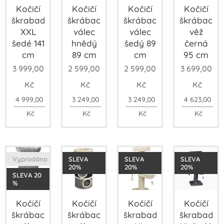
Kočičí
Kočičí
Kočičí
Kočičí
škrabadlo
škrábací
škrábací
škrábací
XXL
válec
válec
věž
šedé 141
hnědý
šedý 89
černá
cm
89 cm
cm
95 cm
3 999,00
2 599,00
2 599,00
3 699,00
Kč
Kč
Kč
Kč
4 999,00
3 249,00
3 249,00
4 623,00
Kč
Kč
Kč
Kč
Vyprodáno
SLEVA
SLEVA
SLEVA
20%
20%
20%
SLEVA 20
%
Kočičí
Kočičí
Kočičí
Kočičí
škrábací
škrábací
škrabadlo
škrabadlo