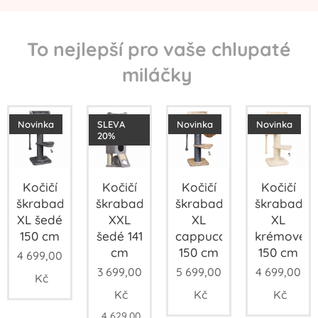
To nejlepší pro vaše chlupaté
miláčky
Novinka
SLEVA
Novinka
Novinka
20%
Kočičí
Kočičí
Kočičí
Kočičí
škrabadlo
škrabadlo
škrabadlo
škrabadlo
XL šedé
XXL
XL
XL
150 cm
šedé 141
cappuccinové
krémové
cm
150 cm
150 cm
4 699,00
3 699,00
5 699,00
4 699,00
Kč
Kč
Kč
Kč
4 629,00