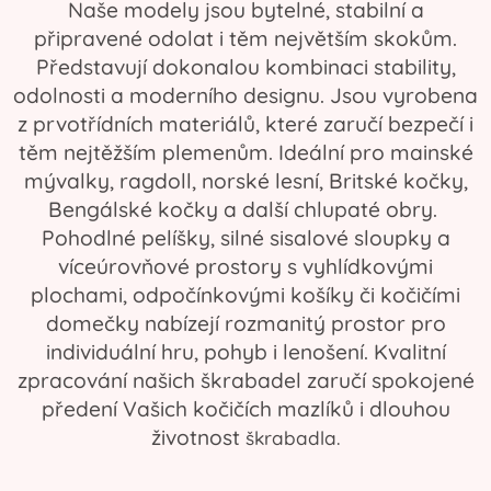
Naše modely jsou bytelné, stabilní a
připravené odolat i těm největším skokům.
Představují dokonalou kombinaci stability,
odolnosti a moderního designu. Jsou vyrobena
z prvotřídních materiálů, které zaručí bezpečí i
těm nejtěžším plemenům. Ideální pro mainské
mývalky, ragdoll, norské lesní, Britské kočky,
Bengálské kočky a další chlupaté obry.
Pohodlné pelíšky, silné sisalové sloupky a
víceúrovňové prostory s vyhlídkovými
plochami, odpočínkovými košíky či kočičími
domečky nabízejí rozmanitý prostor pro
individuální hru, pohyb i lenošení. Kvalitní
zpracování našich škrabadel zaručí spokojené
předení Vašich kočičích mazlíků i dlouhou
životnost
škrabadla.