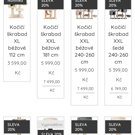
Novinka
SLEVA
SLEVA
SLEVA
20%
20%
20%
Kočičí
Kočičí
Kočičí
Kočičí
škrabadlo
škrabadlo
škrabadlo
škrabadlo
XL
XXL
XXL
XXL
béžové
béžové
béžové
šedé
112 cm
181 cm
240-260
240-260
cm
cm
3 599,00
5 999,00
5 999,00
5 399,00
Kč
Kč
Kč
Kč
7 499,00
7 499,00
6 749,00
Kč
Kč
Kč
SLEVA
Vyprodáno
SLEVA
SLEVA
20%
20%
20%
SLEVA 20%