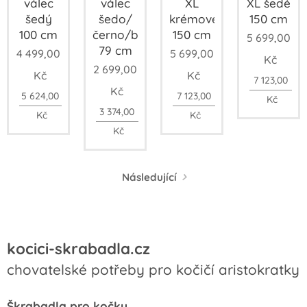
válec
válec
XL
XL šedé
šedý
šedo/
krémové
150 cm
100 cm
černo/béžový
150 cm
5 699,00
79 cm
4 499,00
5 699,00
Kč
2 699,00
Kč
Kč
7 123,00
Kč
5 624,00
7 123,00
Kč
3 374,00
Kč
Kč
Kč
Následující
kocici-skrabadla.cz
chovatelské potřeby pro kočičí aristokratky
Škrabadla pro kočky