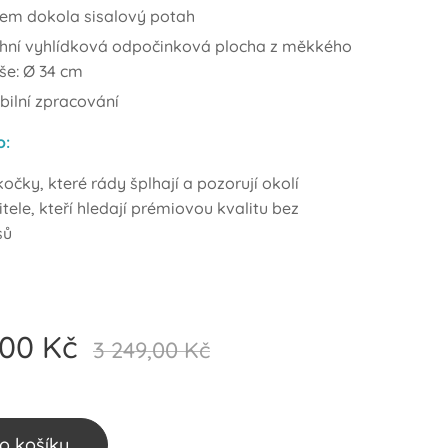
lem dokola sisalový potah
chní vyhlídková odpočinková plocha z měkkého
še: Ø 34 cm
bilní zpracování
o:
očky, které rády šplhají a pozorují okolí
ele, kteří hledají prémiovou kvalitu bez
sů
,00
Kč
3 249,00
Kč
o košíku