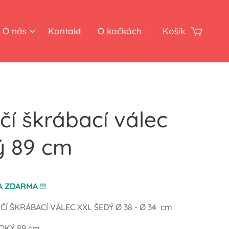
O nás
Kontakt
O kočkách
Košík
čí škrábací válec
ý 89 cm
A ZDARMA !!!
ČÍ ŠKRÁBACÍ VÁLEC XXL ŠEDÝ Ø 38 - Ø 34 cm
SOKÝ 89 cm