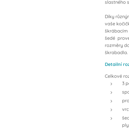
slastného 
Díky různý
vaše kočič
škrábacím a
šedé prove
rozměry do 
škrabadla.
Detailní r
Celkové ro
3 
sp
pr
vr
še
ply