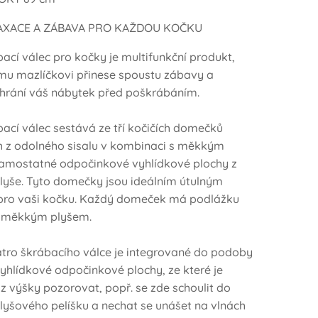
AXACE A ZÁBAVA PRO KAŽDOU KOČKU
ací válec pro kočky je multifunkční produkt,
mu mazlíčkovi přinese spoustu zábavy a
hrání váš nábytek před poškrábáním.
bací válec sestává ze tří kočičích domečků
 z odolného sisalu v kombinaci s měkkým
amostatné odpočinkové vyhlídkové plochy z
yše. Tyto domečky jsou ideálním útulným
pro vaši kočku. Každý domeček má podlážku
 měkkým plyšem.
atro škrábacího válce je integrované do podoby
yhlídkové odpočinkové plochy, ze které je
z výšky pozorovat, popř. se zde schoulit do
yšového pelíšku a nechat se unášet na vlnách