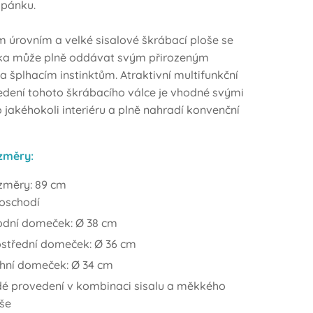
spánku.
m úrovním a velké sisalové škrábací ploše se
ka může plně oddávat svým přirozeným
 šplhacím instinktům. Atraktivní multifunkční
dení tohoto škrábacího válce je vhodné svými
jakéhokoli interiéru a plně nahradí konvenční
ozměry:
změry: 89 cm
poschodí
odní domeček: Ø 38 cm
ostřední domeček: Ø 36 cm
chní domeček: Ø 34 cm
dé provedení v kombinaci sisalu a měkkého
še