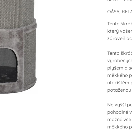
OÁSA, REL
Tento škráb
který vaše
zároveň oc
Tento škrá
vyrobených
plyšem a s
měkkého pl
utočištěm 
potaženou
Nejvyšší p
pohodlné v
možné vše 
měkkého pl