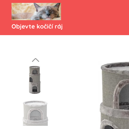
Objevte kočičí ráj