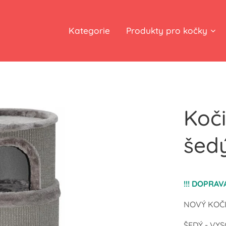
Kategorie
Produkty pro kočky
Koči
šed
!!! DOPRAV
NOVÝ KOČI
ŠEDÝ - VY