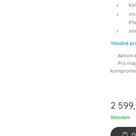
ko
vr
ply
sta
Vhodné pr
✅ Aktivní k
✅ Pro majit
kompromi
2 599
Skladem
D