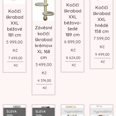
Kočičí
Kočičí
škrabadlo
Kočičí
škrabadlo
XXL
škrabadlo
XXL
béžovo-
XXL
hnědé
Závěsné
šedé
béžové
158 cm
kočičí
189 cm
181 cm
7 599,00
škrabadlo
6 899,00
5 999,00
krémové
Kč
Kč
Kč
XL 168
9 499,00
cm
8 624,00
7 499,00
Kč
3 499,00
Kč
Kč
Kč
4 374,00
Kč
SLEVA
SLEVA
Vyprodáno
Vyprodáno
20%
20%