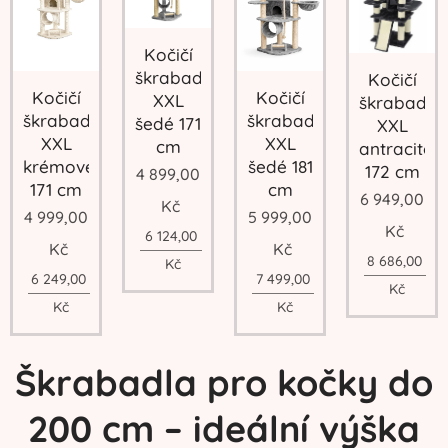
Kočičí
škrabadlo
Kočičí
Kočičí
Kočičí
XXL
škrabadlo
škrabadlo
škrabadlo
šedé 171
XXL
XXL
XXL
cm
antracitov
krémové
šedé 181
172 cm
4 899,00
171 cm
cm
6 949,00
Kč
4 999,00
5 999,00
Kč
6 124,00
Kč
Kč
8 686,00
Kč
6 249,00
7 499,00
Kč
Kč
Kč
Škrabadla pro kočky do
200 cm – ideální výška