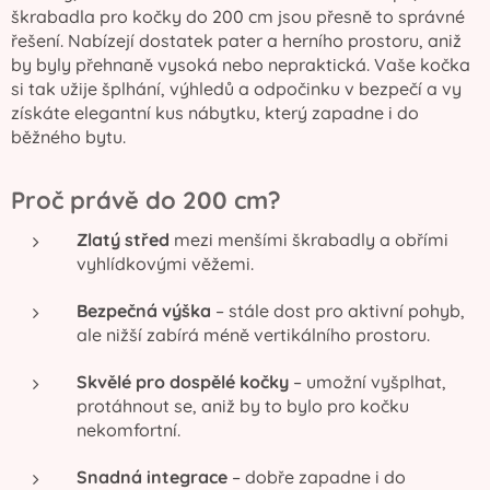
škrabadla pro kočky do 200 cm jsou přesně to správné
řešení. Nabízejí dostatek pater a herního prostoru, aniž
by byly přehnaně vysoká nebo nepraktická. Vaše kočka
si tak užije šplhání, výhledů a odpočinku v bezpečí a vy
získáte elegantní kus nábytku, který zapadne i do
běžného bytu.
Proč právě do 200 cm?
Zlatý střed
mezi menšími škrabadly a obřími
vyhlídkovými věžemi.
Bezpečná výška
– stále dost pro aktivní pohyb,
ale nižší zabírá méně vertikálního prostoru.
Skvělé pro dospělé kočky
– umožní vyšplhat,
protáhnout se, aniž by to bylo pro kočku
nekomfortní.
Snadná integrace
– dobře zapadne i do