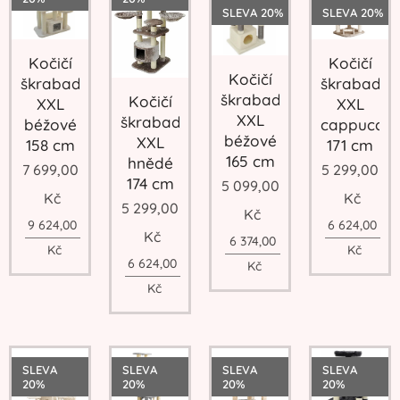
SLEVA 20%
SLEVA 20%
Kočičí
Kočičí
Kočičí
škrabadlo
škrabadlo
škrabadlo
Kočičí
XXL
XXL
XXL
škrabadlo
béžové
cappuccin
béžové
XXL
158 cm
171 cm
165 cm
hnědé
7 699,00
5 299,00
174 cm
5 099,00
Kč
Kč
5 299,00
Kč
9 624,00
6 624,00
Kč
6 374,00
Kč
Kč
6 624,00
Kč
Kč
SLEVA
SLEVA
SLEVA
SLEVA
20%
20%
20%
20%