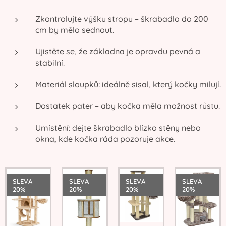
Zkontrolujte výšku stropu – škrabadlo do 200
cm by mělo sednout.
Ujistěte se, že základna je opravdu pevná a
stabilní.
Materiál sloupků: ideálně sisal, který kočky milují.
Dostatek pater – aby kočka měla možnost růstu.
Umístění: dejte škrabadlo blízko stěny nebo
okna, kde kočka ráda pozoruje akce.
SLEVA
SLEVA
SLEVA
SLEVA
20%
20%
20%
20%