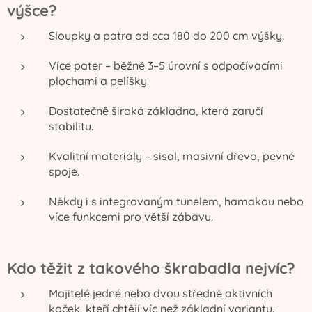
výšce?
Sloupky a patra od cca 180 do 200 cm výšky.
Více pater – běžně 3–5 úrovní s odpočívacími
plochami a pelíšky.
Dostatečně široká základna, která zaručí
stabilitu.
Kvalitní materiály – sisal, masivní dřevo, pevné
spoje.
Někdy i s integrovaným tunelem, hamakou nebo
více funkcemi pro větší zábavu.
Kdo těžit z takového škrabadla nejvíc?
Majitelé jedné nebo dvou středně aktivních
koček, kteří chtějí víc než základní variantu.