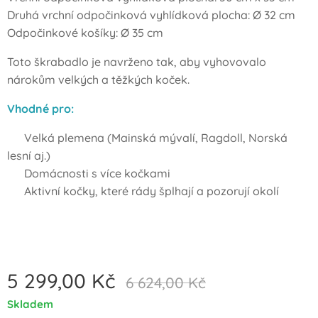
Druhá vrchní odpočinková vyhlídková plocha: Ø 32 cm
Odpočinkové košíky: Ø 35 cm
Toto škrabadlo je navrženo tak, aby vyhovovalo
nárokům velkých a těžkých koček.
Vhodné pro:
✅ Velká plemena (Mainská mývalí, Ragdoll, Norská
lesní aj.)
✅ Domácnosti s více kočkami
✅ Aktivní kočky, které rády šplhají a pozorují okolí
5 299,00
Kč
6 624,00
Kč
Skladem