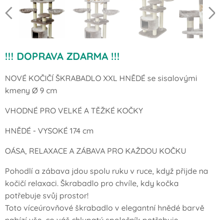
!!! DOPRAVA ZDARMA !!!
NOVÉ KOČIČÍ ŠKRABADLO XXL HNĚDÉ se sisalovými
kmeny Ø 9 cm
VHODNÉ PRO VELKÉ A TĚŽKÉ KOČKY
HNĚDÉ - VYSOKÉ 174 cm
OÁSA, RELAXACE A ZÁBAVA PRO KAŽDOU KOČKU
Pohodlí a zábava jdou spolu ruku v ruce, když přijde na
kočičí relaxaci. Škrabadlo pro chvíle, kdy kočka
potřebuje svůj prostor!
Toto víceúrovňové škrabadlo v elegantní hnědé barvě
nabízí vše, co váš chlupatý společník potřebuje –