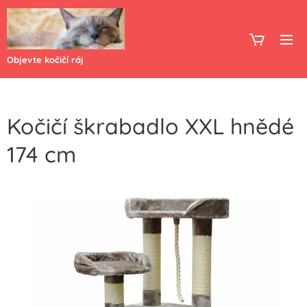
Objevte kočičí ráj
Kočičí škrabadlo XXL hnědé
174 cm