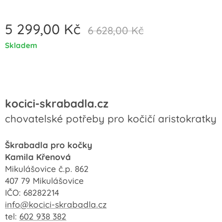
5 299,00
Kč
6 628,00
Kč
Skladem
kocici-skrabadla.cz
chovatelské potřeby pro kočičí aristokratky
Škrabadla pro kočky
Kamila Křenová
Mikulášovice č.p. 862
407 79 Mikulášovice
IČO: 68282214
info@kocici-skrabadla.cz
tel:
602 938 382