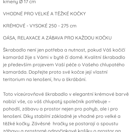
kmeny Ø 17 cm
VHODNÉ PRO VELKÉ A TĚŽKÉ KOČKY
KRÉMOVÉ - VYSOKÉ 250 - 275 cm
OÁSA, RELAXACE A ZÁBAVA PRO KAŽDOU KOČKU
Škrabadlo není jen potřeba a nutnost, pokud Váš kočičí
kamarád žije s Vámi v bytě čí domě. Kvalitní škrabadlo
je především projevem Vaší péče o Vašeho chlupatého
kamaráda. Dopřejte proto své kočce její vlastní
teritorium na lenošení, hru a škrábání.
Toto víceúrovňové škrabadlo v elegantní krémové barvě
nabízí vše, co váš chlupatý společník potřebuje –
pohodlí, zábavu a prostor nejen pro pohyb, ale i pro
lenošení. Díky stabilní základně je vhodné pro velké a
těžké kočky. Závěsné hračky se postarají o spoustu
zábavy a prostorné odpočinkové košíky o prostor na